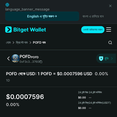
English
日本語
language_banner_message
Tiếng Việt
English এ সুইচ করুন
বাংলা এ চালিয়ে যান
Русский
Español (Latinoamérica)
এখনই ডাউনলোড করুন
Türkçe
Italiano
হোম
ক্রিপ্টো দাম
POFD
দাম
Français
Deutsch
POFD
POFD
ঝুঁকি
简体中文
0xF3c3...3760
繁體中文
Português (Portugal)
POFD থেকে USD:
1 POFD = $0.0007596 USD
0.00%
Bahasa Indonesia
1D
ภาษาไทย
हिन्दी
24 ঘন্টা উচ্চ
24 ঘন্টা ভলিউম
$
0.0007596
বাংলা
$
0.00
--
Español
24 ঘন্টা নিম্ন
24 ঘন্টা ভলিউম
(USDT)
0.00%
$
0.00
--
Português (Brasil)
Español (Argentina)
POFD Price Chart