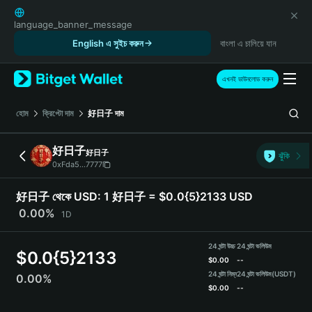
English
日本語
language_banner_message
Tiếng Việt
English এ সুইচ করুন
বাংলা এ চালিয়ে যান
Русский
Español (Latinoamérica)
এখনই ডাউনলোড করুন
Türkçe
Italiano
হোম
ক্রিপ্টো দাম
好日子
দাম
Français
Deutsch
好日子
好日子
ঝুঁকি
简体中文
0xFda5...7777
繁體中文
Português (Portugal)
好日子 থেকে USD:
1 好日子 = $0.0{5}2133 USD
Bahasa Indonesia
0.00%
1D
ภาษาไทย
हिन्दी
24 ঘন্টা উচ্চ
24 ঘন্টা ভলিউম
$
0.0{5}2133
বাংলা
$
0.00
--
Español
24 ঘন্টা নিম্ন
24 ঘন্টা ভলিউম
(USDT)
0.00%
$
0.00
--
Português (Brasil)
Español (Argentina)
好日子 Price Chart