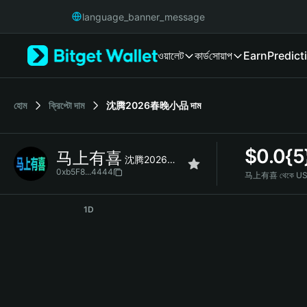
English
language_banner_message
日本語
Tiếng Việt
ওয়ালেট
কার্ড
সোয়াপ
Earn
Predict
Русский
Español (Latinoamérica)
Türkçe
Italiano
হোম
ক্রিপ্টো দাম
沈腾2026春晚小品
দাম
Français
Deutsch
$
0.0{5
马上有喜
简体中文
沈腾2026春晚小品
繁體中文
0xb5F8...4444
马上有喜 থেকে US
Português (Portugal)
马上有喜 Price Chart
Bahasa Indonesia
1D
ภาษาไทย
हिन्दी
বাংলা
Español
Português (Brasil)
Español (Argentina)