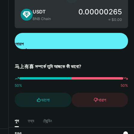
0.00000265
USDT
BNB Chain
≈ $
0.00
সোয়াপ
Bitget Wallet ডাউনলোড করুন
马上有喜 সম্পর্কে তুমি আজকে কী ভাবো?
50
%
50
%
ভালো
খারাপ
পুল
তথ্য
ট্রেন্ডিং
$96