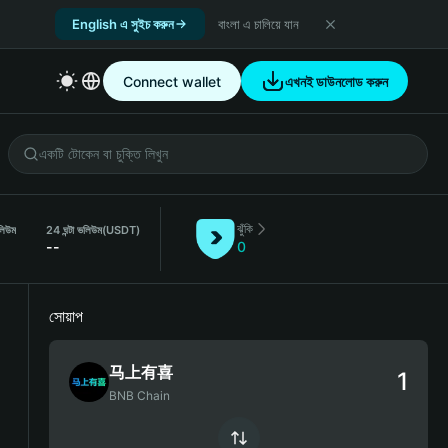
English এ সুইচ করুন
বাংলা এ চালিয়ে যান
Connect wallet
এখনই ডাউনলোড করুন
ঝুঁকি
লিউম
24 ঘন্টা ভলিউম
(USDT)
--
0
সোয়াপ
马上有喜
BNB Chain