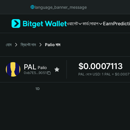
English
language_banner_message
日本語
Tiếng Việt
ওয়ালেট
কার্ড
সোয়াপ
Earn
Predict
Русский
Español (Latinoamérica)
Türkçe
Italiano
হোম
ক্রিপ্টো দাম
Palio
দাম
Français
Deutsch
$
0.0007113
PAL
简体中文
Palio
繁體中文
0xb7E5...9051
PAL থেকে USD:
1 PAL = $0.000
Português (Portugal)
PAL Price Chart
Bahasa Indonesia
1D
ภาษาไทย
हिन्दी
বাংলা
Español
Português (Brasil)
Español (Argentina)