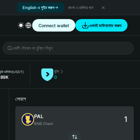
English এ সুইচ করুন
বাংলা এ চালিয়ে যান
Connect wallet
এখনই ডাউনলোড করুন
ঝুঁকি
ন্টা ভলিউম
(USDT)
.89K
0
সোয়াপ
PAL
BNB Chain