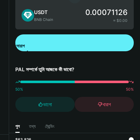
0.00071126
USDT
BNB Chain
≈ $
0.00
সোয়াপ
Bitget Wallet ডাউনলোড করুন
PAL সম্পর্কে তুমি আজকে কী ভাবো?
50
%
50
%
ভালো
খারাপ
পুল
তথ্য
ট্রেন্ডিং
$63,826