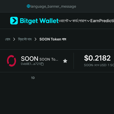
English
language_banner_message
日本語
Tiếng Việt
ওয়ালেট
কার্ড
সোয়াপ
Earn
Predict
Русский
Español (Latinoamérica)
Türkçe
Italiano
হোম
ক্রিপ্টো দাম
SOON Token
দাম
Français
Deutsch
$
0.2182
SOON
简体中文
SOON Token
繁體中文
0xb9E1...a721
SOON থেকে USD:
1 S
Português (Portugal)
SOON Price Chart
Bahasa Indonesia
1D
ภาษาไทย
हिन्दी
বাংলা
Español
Português (Brasil)
Español (Argentina)