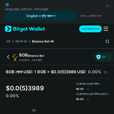
English
日本語
language_banner_message
Tiếng Việt
English এ সুইচ করুন
বাংলা এ চালিয়ে যান
Русский
Español (Latinoamérica)
এখনই ডাউনলোড করুন
Türkçe
Italiano
হোম
ক্রিপ্টো দাম
Binance Bot
দাম
Français
Deutsch
BOB
Binance Bot
ঝুঁকি
简体中文
0xb9E6...4444
繁體中文
Português (Portugal)
BOB থেকে USD:
1 BOB = $0.0{5}3989 USD
0.00%
1D
Bahasa Indonesia
ภาษาไทย
24 ঘন্টা উচ্চ
24 ঘন্টা ভলিউম
$
0.0{5}3989
हिन्दी
$
0.00
--
বাংলা
24 ঘন্টা নিম্ন
24 ঘন্টা ভলিউম
(USDT)
0.00%
$
0.00
--
Español
Português (Brasil)
BOB Price Chart
1D
Español (Argentina)