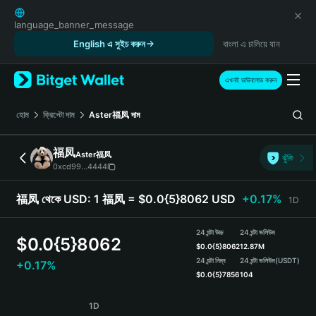
English
日本語
language_banner_message
Tiếng Việt
English এ সুইচ করুন
বাংলা এ চালিয়ে যান
Русский
Español (Latinoamérica)
এখনই ডাউনলোড করুন
Türkçe
Italiano
হোম
ক্রিপ্টো দাম
Aster福凤
দাম
Français
Deutsch
福凤
Aster福凤
ঝুঁকি
简体中文
0xcd99...4444
繁體中文
Português (Portugal)
福凤 থেকে USD:
1 福凤 = $0.0{5}8062 USD
+0.17%
1D
Bahasa Indonesia
ภาษาไทย
24 ঘন্টা উচ্চ
24 ঘন্টা ভলিউম
$
0.0{5}8062
हिन्दी
$
0.0{5}8062
12.87M
বাংলা
24 ঘন্টা নিম্ন
24 ঘন্টা ভলিউম
(USDT)
+0.17%
$
0.0{5}7856
104
Español
Português (Brasil)
福凤 Price Chart
1D
Español (Argentina)