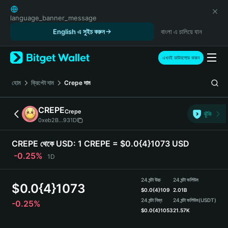
English
日本語
language_banner_message
Tiếng Việt
English এ সুইচ করুন
বাংলা এ চালিয়ে যান
Русский
Español (Latinoamérica)
এখনই ডাউনলোড করুন
Türkçe
Italiano
হোম
ক্রিপ্টো দাম
Crepe
দাম
Français
Deutsch
CREPE
Crepe
ঝুঁকি
简体中文
0xeb2B...931D
繁體中文
Português (Portugal)
CREPE থেকে USD:
1 CREPE = $0.0{4}1073 USD
Bahasa Indonesia
-0.25%
1D
ภาษาไทย
हिन्दी
24 ঘন্টা উচ্চ
24 ঘন্টা ভলিউম
$
0.0{4}1073
বাংলা
$
0.0{4}109
2.01B
Español
24 ঘন্টা নিম্ন
24 ঘন্টা ভলিউম
(USDT)
-0.25%
$
0.0{4}1053
21.57K
Português (Brasil)
Español (Argentina)
CREPE Price Chart