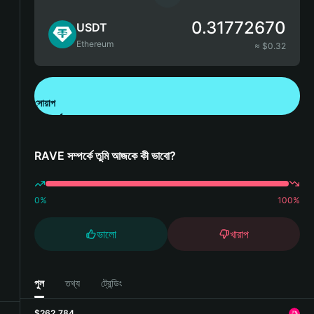
0.31772670
USDT
Ethereum
≈ $
0.32
সোয়াপ
Bitget Wallet ডাউনলোড করুন
RAVE সম্পর্কে তুমি আজকে কী ভাবো?
0
%
100
%
ভালো
খারাপ
পুল
তথ্য
ট্রেন্ডিং
$262,784