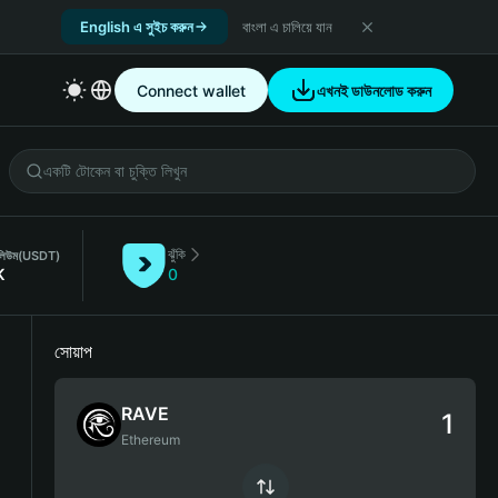
English এ সুইচ করুন
বাংলা এ চালিয়ে যান
Connect wallet
এখনই ডাউনলোড করুন
ঝুঁকি
ভলিউম
(USDT)
K
0
সোয়াপ
RAVE
Ethereum