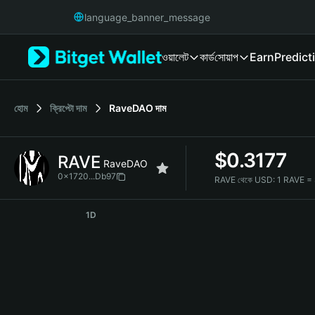
English
language_banner_message
日本語
Tiếng Việt
ওয়ালেট
কার্ড
সোয়াপ
Earn
Predict
Русский
Español (Latinoamérica)
Türkçe
Italiano
হোম
ক্রিপ্টো দাম
RaveDAO
দাম
Français
Deutsch
$
0.3177
RAVE
简体中文
RaveDAO
繁體中文
0x1720...Db97
RAVE থেকে USD:
1 RAVE =
Português (Portugal)
RAVE Price Chart
Bahasa Indonesia
1D
ภาษาไทย
हिन्दी
বাংলা
Español
Português (Brasil)
Español (Argentina)