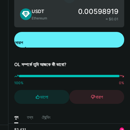
0.00598919
USDT
Ethereum
≈ $
0.01
সোয়াপ
Bitget Wallet ডাউনলোড করুন
OL সম্পর্কে তুমি আজকে কী ভাবো?
100
%
0
%
ভালো
খারাপ
পুল
তথ্য
ট্রেন্ডিং
$2,431