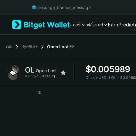
English
language_banner_message
日本語
Tiếng Việt
ওয়ালেট
কার্ড
সোয়াপ
Earn
Predict
Русский
Español (Latinoamérica)
Türkçe
Italiano
হোম
ক্রিপ্টো দাম
Open Loot
দাম
Français
Deutsch
$
0.005989
OL
简体中文
Open Loot
繁體中文
0x1F57...CC3A
OL থেকে USD:
1 OL = $0.005
Português (Portugal)
OL Price Chart
Bahasa Indonesia
1D
ภาษาไทย
हिन्दी
বাংলা
Español
Português (Brasil)
Español (Argentina)