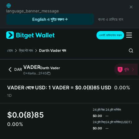
English
日本語
language_banner_message
Tiếng Việt
English এ সুইচ করুন
বাংলা এ চালিয়ে যান
Русский
Español (Latinoamérica)
এখনই ডাউনলোড করুন
Türkçe
Italiano
হোম
ক্রিপ্টো দাম
Darth Vader
দাম
Français
Deutsch
VADER
Darth Vader
DAR
ঝুঁকি
简体中文
0x4a4a...2F45
繁體中文
Português (Portugal)
VADER থেকে USD:
1 VADER = $0.0{8}85 USD
0.00%
Bahasa Indonesia
1D
ภาษาไทย
हिन्दी
24 ঘন্টা উচ্চ
24 ঘন্টা ভলিউম
$
0.0{8}85
বাংলা
$
0.00
--
Español
24 ঘন্টা নিম্ন
24 ঘন্টা ভলিউম
(USDT)
0.00%
$
0.00
--
Português (Brasil)
Español (Argentina)
VADER Price Chart