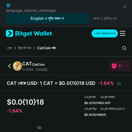
English
日本語
language_banner_message
Tiếng Việt
English এ সুইচ করুন
বাংলা এ চালিয়ে যান
Русский
Español (Latinoamérica)
এখনই ডাউনলোড করুন
Türkçe
Italiano
হোম
ক্রিপ্টো দাম
CatCoin
দাম
Français
Deutsch
CAT
CatCoin
ঝুঁকি
简体中文
0x59f4...539a
繁體中文
Português (Portugal)
CAT থেকে USD:
1 CAT = $0.0{10}18 USD
-1.64%
1D
Bahasa Indonesia
ภาษาไทย
24 ঘন্টা উচ্চ
24 ঘন্টা ভলিউম
$
0.0{10}18
हिन्दी
$
0.0{10}18
53.05T
বাংলা
24 ঘন্টা নিম্ন
24 ঘন্টা ভলিউম
(USDT)
-1.64%
$
0.0{10}18
935
Español
Português (Brasil)
CAT Price Chart
1D
Español (Argentina)