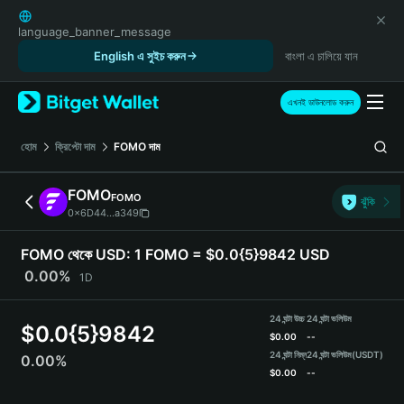
English
日本語
language_banner_message
Tiếng Việt
English এ সুইচ করুন
বাংলা এ চালিয়ে যান
Русский
Español (Latinoamérica)
এখনই ডাউনলোড করুন
Türkçe
Italiano
হোম
ক্রিপ্টো দাম
FOMO
দাম
Français
Deutsch
FOMO
FOMO
ঝুঁকি
简体中文
0x6D44...a349
繁體中文
Português (Portugal)
FOMO থেকে USD:
1 FOMO = $0.0{5}9842 USD
Bahasa Indonesia
0.00%
1D
ภาษาไทย
हिन्दी
24 ঘন্টা উচ্চ
24 ঘন্টা ভলিউম
$
0.0{5}9842
বাংলা
$
0.00
--
Español
24 ঘন্টা নিম্ন
24 ঘন্টা ভলিউম
(USDT)
0.00%
$
0.00
--
Português (Brasil)
Español (Argentina)
FOMO Price Chart