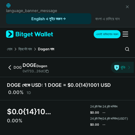
English
日本語
language_banner_message
Tiếng Việt
English এ সুইচ করুন
বাংলা এ চালিয়ে যান
Русский
Español (Latinoamérica)
এখনই ডাউনলোড করুন
Türkçe
Italiano
হোম
ক্রিপ্টো দাম
Dogen
দাম
Français
Deutsch
DOGE
Dogen
DOG
ঝুঁকি
简体中文
0xf733...26dC
繁體中文
Português (Portugal)
DOGE থেকে USD:
1 DOGE = $0.0{14}1001 USD
Bahasa Indonesia
0.00%
1D
ภาษาไทย
हिन्दी
24 ঘন্টা উচ্চ
24 ঘন্টা ভলিউম
$
0.0{14}1001
বাংলা
$
0.00
--
Español
24 ঘন্টা নিম্ন
24 ঘন্টা ভলিউম
(USDT)
0.00%
$
0.00
--
Português (Brasil)
Español (Argentina)
DOGE Price Chart