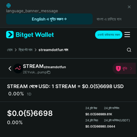
English
日本語
language_banner_message
Tiếng Việt
English এ সুইচ করুন
বাংলা এ চালিয়ে যান
Русский
Español (Latinoamérica)
এখনই ডাউনলোড করুন
Türkçe
Italiano
হোম
ক্রিপ্টো দাম
streamdotfun
দাম
Français
Deutsch
STREAM
streamdotfun
ঝুঁকি
简体中文
2EYvsk...pump
繁體中文
Português (Portugal)
STREAM থেকে USD:
1 STREAM = $0.0{5}6698 USD
Bahasa Indonesia
0.00%
1D
ภาษาไทย
हिन्दी
24 ঘন্টা উচ্চ
24 ঘন্টা ভলিউম
$
0.0{5}6698
বাংলা
$
0.0{5}6698
9.61K
Español
24 ঘন্টা নিম্ন
24 ঘন্টা ভলিউম
(USDT)
0.00%
$
0.0{5}6698
0.0644
Português (Brasil)
Español (Argentina)
STREAM Price Chart