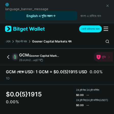
English
日本語
language_banner_message
Tiếng Việt
English এ সুইচ করুন
বাংলা এ চালিয়ে যান
Русский
Español (Latinoamérica)
এখনই ডাউনলোড করুন
Türkçe
Italiano
হোম
ক্রিপ্টো দাম
Gooner Capital Markets
দাম
Français
Deutsch
GCM
Gooner Capital Markets
ঝুঁকি
简体中文
2EoUm2...uqET
繁體中文
Português (Portugal)
GCM থেকে USD:
1 GCM = $0.0{5}1915 USD
0.00%
Bahasa Indonesia
1D
ภาษาไทย
हिन्दी
24 ঘন্টা উচ্চ
24 ঘন্টা ভলিউম
$
0.0{5}1915
বাংলা
$
0.00
--
Español
24 ঘন্টা নিম্ন
24 ঘন্টা ভলিউম
(USDT)
0.00%
$
0.00
--
Português (Brasil)
Español (Argentina)
GCM Price Chart