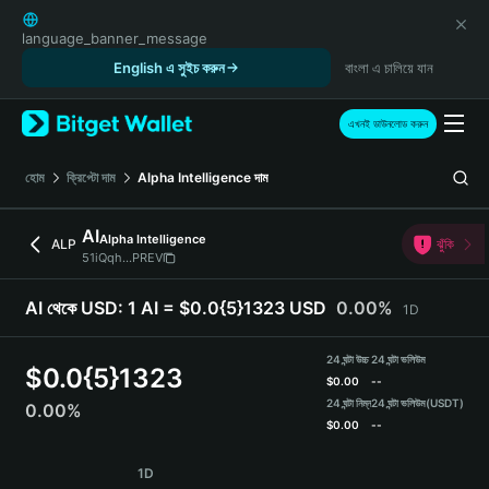
English
日本語
language_banner_message
Tiếng Việt
English এ সুইচ করুন
বাংলা এ চালিয়ে যান
Русский
Español (Latinoamérica)
এখনই ডাউনলোড করুন
Türkçe
Italiano
হোম
ক্রিপ্টো দাম
Alpha Intelligence
দাম
Français
Deutsch
AI
Alpha Intelligence
ALP
ঝুঁকি
简体中文
51iQqh...PREV
繁體中文
Português (Portugal)
AI থেকে USD:
1 AI = $0.0{5}1323 USD
0.00%
1D
Bahasa Indonesia
ภาษาไทย
24 ঘন্টা উচ্চ
24 ঘন্টা ভলিউম
$
0.0{5}1323
हिन्दी
$
0.00
--
বাংলা
24 ঘন্টা নিম্ন
24 ঘন্টা ভলিউম
(USDT)
0.00%
$
0.00
--
Español
Português (Brasil)
AI Price Chart
1D
Español (Argentina)