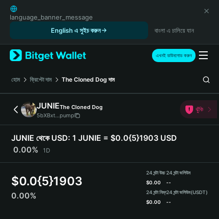
English
日本語
language_banner_message
Tiếng Việt
English এ সুইচ করুন
বাংলা এ চালিয়ে যান
Русский
Español (Latinoamérica)
এখনই ডাউনলোড করুন
Türkçe
Italiano
হোম
ক্রিপ্টো দাম
The Cloned Dog
দাম
Français
Deutsch
JUNIE
The Cloned Dog
ঝুঁকি
简体中文
5bXBxt...pump
繁體中文
Português (Portugal)
JUNIE থেকে USD:
1 JUNIE = $0.0{5}1903 USD
Bahasa Indonesia
0.00%
1D
ภาษาไทย
हिन्दी
24 ঘন্টা উচ্চ
24 ঘন্টা ভলিউম
$
0.0{5}1903
বাংলা
$
0.00
--
Español
24 ঘন্টা নিম্ন
24 ঘন্টা ভলিউম
(USDT)
0.00%
$
0.00
--
Português (Brasil)
Español (Argentina)
JUNIE Price Chart