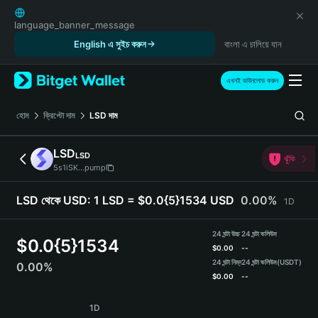
English
日本語
language_banner_message
Tiếng Việt
English এ সুইচ করুন
বাংলা এ চালিয়ে যান
Русский
Español (Latinoamérica)
এখনই ডাউনলোড করুন
Türkçe
Italiano
হোম
ক্রিপ্টো দাম
LSD
দাম
Français
Deutsch
LSD
LSD
ঝুঁকি
简体中文
5s1iSK...pump
繁體中文
Português (Portugal)
LSD থেকে USD:
1 LSD = $0.0{5}1534 USD
0.00%
1D
Bahasa Indonesia
ภาษาไทย
24 ঘন্টা উচ্চ
24 ঘন্টা ভলিউম
$
0.0{5}1534
हिन्दी
$
0.00
--
বাংলা
24 ঘন্টা নিম্ন
24 ঘন্টা ভলিউম
(USDT)
0.00%
$
0.00
--
Español
Português (Brasil)
LSD Price Chart
1D
Español (Argentina)