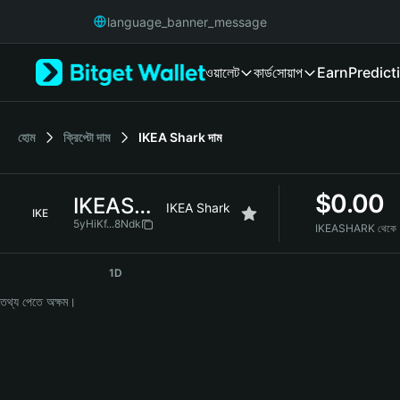
English
language_banner_message
日本語
Tiếng Việt
ওয়ালেট
কার্ড
সোয়াপ
Earn
Predict
Русский
Español (Latinoamérica)
Türkçe
Italiano
হোম
ক্রিপ্টো দাম
IKEA Shark
দাম
Français
Deutsch
$
0.00
IKEASHARK
简体中文
IKEA Shark
IKE
繁體中文
5yHiKf...8Ndk
IKEASHARK থেকে
Português (Portugal)
IKEASHARK Price Chart
Bahasa Indonesia
1D
ภาษาไทย
তথ্য পেতে অক্ষম।
हिन्दी
বাংলা
Español
Português (Brasil)
Español (Argentina)