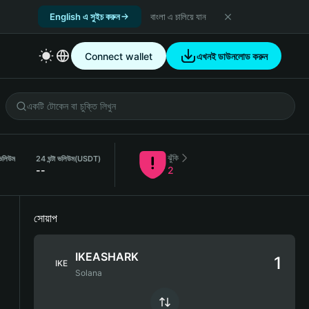
English এ সুইচ করুন
বাংলা এ চালিয়ে যান
Connect wallet
এখনই ডাউনলোড করুন
ঝুঁকি
 ভলিউম
24 ঘন্টা ভলিউম
(USDT)
--
2
সোয়াপ
IKEASHARK
IKE
Solana