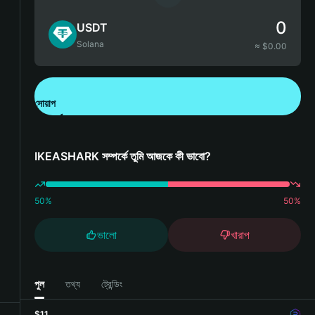
0
USDT
Solana
≈ $
0.00
সোয়াপ
Bitget Wallet ডাউনলোড করুন
IKEASHARK সম্পর্কে তুমি আজকে কী ভাবো?
50
%
50
%
ভালো
খারাপ
পুল
তথ্য
ট্রেন্ডিং
$11