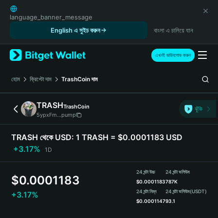
English
日本語
language_banner_message
Tiếng Việt
English এ সুইচ করুন
বাংলা এ চালিয়ে যান
Русский
Español (Latinoamérica)
এখনই ডাউনলোড করুন
Türkçe
Italiano
হোম
ক্রিপ্টো দাম
TrashCoin
দাম
Français
Deutsch
TRASH
TrashCoin
ঝুঁকি
简体中文
5ypxFm...pump
繁體中文
Português (Portugal)
TRASH থেকে USD:
1 TRASH = $0.0001183 USD
Bahasa Indonesia
+3.17%
1D
ภาษาไทย
हिन्दी
24 ঘন্টা উচ্চ
24 ঘন্টা ভলিউম
$
0.0001183
বাংলা
$
0.0001183
787K
Español
24 ঘন্টা নিম্ন
24 ঘন্টা ভলিউম
(USDT)
+3.17%
$
0.0001147
93.1
Português (Brasil)
Español (Argentina)
TRASH Price Chart