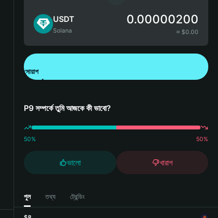
0.00000200
USDT
Solana
≈ $
0.00
সোয়াপ
Bitget Wallet ডাউনলোড করুন
P9 সম্পর্কে তুমি আজকে কী ভাবো?
50
%
50
%
ভালো
খারাপ
পুল
তথ্য
ট্রেন্ডিং
$8