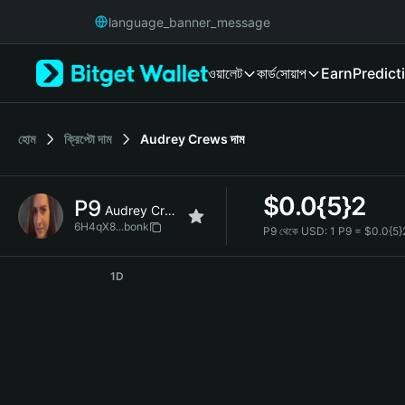
English
language_banner_message
日本語
Tiếng Việt
ওয়ালেট
কার্ড
সোয়াপ
Earn
Predict
Русский
Español (Latinoamérica)
Türkçe
Italiano
হোম
ক্রিপ্টো দাম
Audrey Crews
দাম
Français
Deutsch
$
0.0{5}2
P9
简体中文
Audrey Crews
繁體中文
6H4qX8...bonk
P9 থেকে USD:
1 P9 = $0.0{5
Português (Portugal)
P9 Price Chart
Bahasa Indonesia
1D
ภาษาไทย
हिन्दी
বাংলা
Español
Português (Brasil)
Español (Argentina)