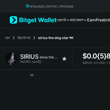
English
language_banner_message
日本語
Tiếng Việt
ওয়ালেট
কার্ড
সোয়াপ
Earn
Predict
Русский
Español (Latinoamérica)
Türkçe
Italiano
হোম
ক্রিপ্টো দাম
sirius the dog star
দাম
Français
Deutsch
$
0.0{5}
SIRIUS
简体中文
sirius the dog star
繁體中文
6aZj6Q...jups
SIRIUS থেকে USD:
1 
Português (Portugal)
SIRIUS Price Chart
Bahasa Indonesia
1D
ภาษาไทย
हिन्दी
বাংলা
Español
Português (Brasil)
Español (Argentina)