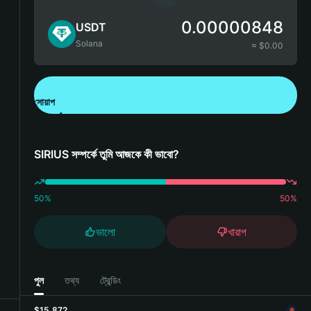
0.00000848
USDT
Solana
≈ $
0.00
সোয়াপ
Bitget Wallet ডাউনলোড করুন
SIRIUS সম্পর্কে তুমি আজকে কী ভাবো?
50
%
50
%
ভালো
খারাপ
পুল
তথ্য
ট্রেন্ডিং
$15,872