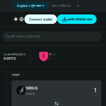
English এ সুইচ করুন
বাংলা এ চালিয়ে যান
Connect wallet
এখনই ডাউনলোড করুন
ঝুঁকি
24 ঘন্টা ভলিউম
(USDT)
0.00112
1
সোয়াপ
SIRIUS
Solana