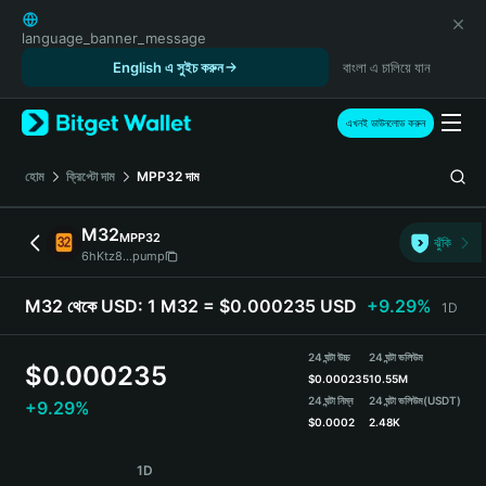
English
日本語
language_banner_message
Tiếng Việt
English এ সুইচ করুন
বাংলা এ চালিয়ে যান
Русский
Español (Latinoamérica)
এখনই ডাউনলোড করুন
Türkçe
Italiano
হোম
ক্রিপ্টো দাম
MPP32
দাম
Français
Deutsch
M32
MPP32
ঝুঁকি
简体中文
6hKtz8...pump
繁體中文
Português (Portugal)
M32 থেকে USD:
1 M32 = $0.000235 USD
+9.29%
1D
Bahasa Indonesia
ภาษาไทย
24 ঘন্টা উচ্চ
24 ঘন্টা ভলিউম
$
0.000235
हिन्दी
$
0.000235
10.55M
বাংলা
24 ঘন্টা নিম্ন
24 ঘন্টা ভলিউম
(USDT)
+9.29%
$
0.0002
2.48K
Español
Português (Brasil)
M32 Price Chart
1D
Español (Argentina)