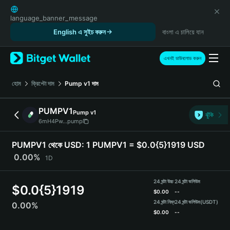
English
日本語
language_banner_message
Tiếng Việt
English এ সুইচ করুন
বাংলা এ চালিয়ে যান
Русский
Español (Latinoamérica)
এখনই ডাউনলোড করুন
Türkçe
Italiano
হোম
ক্রিপ্টো দাম
Pump v1
দাম
Français
Deutsch
PUMPV1
Pump v1
ঝুঁকি
简体中文
6mH4Pw...pump
繁體中文
Português (Portugal)
PUMPV1 থেকে USD:
1 PUMPV1 = $0.0{5}1919 USD
Bahasa Indonesia
0.00%
1D
ภาษาไทย
हिन्दी
24 ঘন্টা উচ্চ
24 ঘন্টা ভলিউম
$
0.0{5}1919
বাংলা
$
0.00
--
Español
24 ঘন্টা নিম্ন
24 ঘন্টা ভলিউম
(USDT)
0.00%
$
0.00
--
Português (Brasil)
Español (Argentina)
PUMPV1 Price Chart