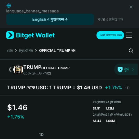
English
日本語
language_banner_message
Tiếng Việt
English এ সুইচ করুন
বাংলা এ চালিয়ে যান
Русский
Español (Latinoamérica)
এখনই ডাউনলোড করুন
Türkçe
Italiano
হোম
ক্রিপ্টো দাম
OFFICIAL TRUMP
দাম
Français
Deutsch
TRUMP
OFFICIAL TRUMP
ঝুঁকি
简体中文
6p6xgH...GiPN
繁體中文
Português (Portugal)
TRUMP থেকে USD:
1 TRUMP = $1.46 USD
+1.75%
1D
Bahasa Indonesia
ภาษาไทย
24 ঘন্টা উচ্চ
24 ঘন্টা ভলিউম
$
1.46
हिन्दी
$
1.51
1.12M
বাংলা
24 ঘন্টা নিম্ন
24 ঘন্টা ভলিউম
(USDT)
+1.75%
$
1.44
1.64M
Español
Português (Brasil)
TRUMP Price Chart
1D
Español (Argentina)