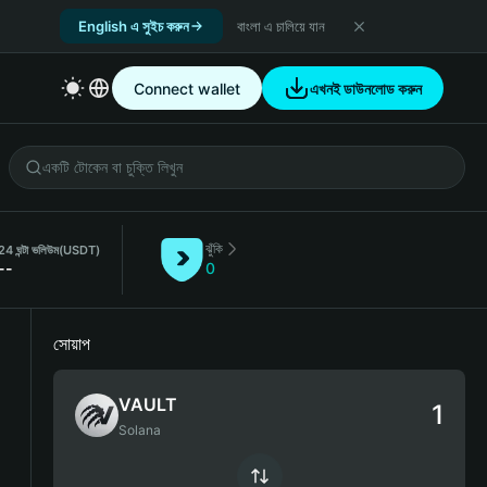
English এ সুইচ করুন
বাংলা এ চালিয়ে যান
Connect wallet
এখনই ডাউনলোড করুন
ঝুঁকি
24 ঘন্টা ভলিউম
(USDT)
--
0
সোয়াপ
VAULT
Solana