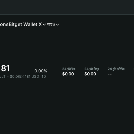
ions
Bitget Wallet X
আরও
181
24 ঘন্টা উচ্চ
24 ঘন্টা নিম্ন
24 ঘন্টা ভলিউম
0.00%
$0.00
$0.00
--
ULT = $0.0{5}4181 USD
1D