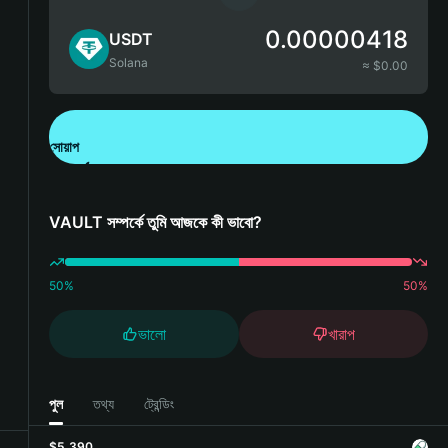
0.00000418
USDT
Solana
≈ $
0.00
সোয়াপ
Bitget Wallet ডাউনলোড করুন
VAULT সম্পর্কে তুমি আজকে কী ভাবো?
50
%
50
%
ভালো
খারাপ
পুল
তথ্য
ট্রেন্ডিং
$5,390