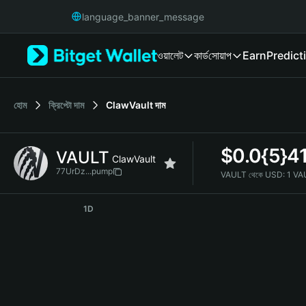
English
language_banner_message
日本語
Tiếng Việt
ওয়ালেট
কার্ড
সোয়াপ
Earn
Predict
Русский
Español (Latinoamérica)
Türkçe
Italiano
হোম
ক্রিপ্টো দাম
ClawVault
দাম
Français
Deutsch
$
0.0{5}4
VAULT
简体中文
ClawVault
繁體中文
77UrDz...pump
VAULT থেকে USD:
1 VA
Português (Portugal)
VAULT Price Chart
Bahasa Indonesia
1D
ภาษาไทย
हिन्दी
বাংলা
Español
Português (Brasil)
Español (Argentina)