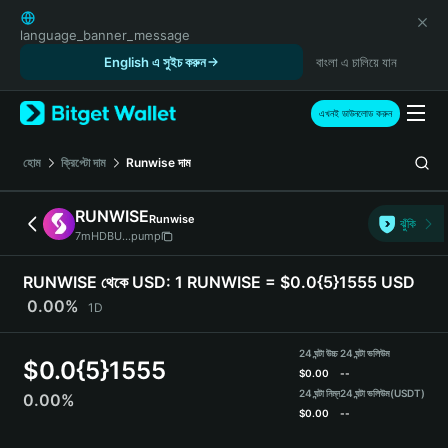
English
日本語
language_banner_message
Tiếng Việt
English এ সুইচ করুন
বাংলা এ চালিয়ে যান
Русский
Español (Latinoamérica)
এখনই ডাউনলোড করুন
Türkçe
Italiano
হোম
ক্রিপ্টো দাম
Runwise
দাম
Français
Deutsch
RUNWISE
Runwise
ঝুঁকি
简体中文
7mHDBU...pump
繁體中文
Português (Portugal)
RUNWISE থেকে USD:
1 RUNWISE = $0.0{5}1555 USD
Bahasa Indonesia
0.00%
1D
ภาษาไทย
हिन्दी
24 ঘন্টা উচ্চ
24 ঘন্টা ভলিউম
$
0.0{5}1555
বাংলা
$
0.00
--
Español
24 ঘন্টা নিম্ন
24 ঘন্টা ভলিউম
(USDT)
0.00%
$
0.00
--
Português (Brasil)
Español (Argentina)
RUNWISE Price Chart