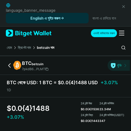
English
日本語
language_banner_message
Tiếng Việt
English এ সুইচ করুন
বাংলা এ চালিয়ে যান
Русский
Español (Latinoamérica)
এখনই ডাউনলোড করুন
Türkçe
Italiano
হোম
ক্রিপ্টো দাম
betcuin
দাম
Français
Deutsch
BTC
betcuin
ঝুঁকি
简体中文
7pkdB6...PLMT
繁體中文
Português (Portugal)
BTC থেকে USD:
1 BTC = $0.0{4}1488 USD
+3.07%
Bahasa Indonesia
1D
ภาษาไทย
हिन्दी
24 ঘন্টা উচ্চ
24 ঘন্টা ভলিউম
$
0.0{4}1488
বাংলা
$
0.0{4}1536
23.34M
Español
24 ঘন্টা নিম্ন
24 ঘন্টা ভলিউম
(USDT)
+3.07%
$
0.0{4}1443
347
Português (Brasil)
Español (Argentina)
BTC Price Chart