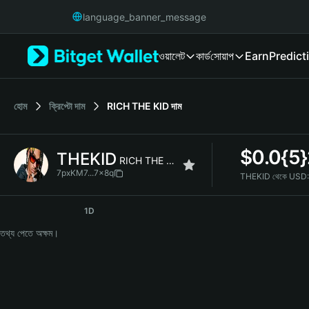
English
language_banner_message
日本語
Tiếng Việt
ওয়ালেট
কার্ড
সোয়াপ
Earn
Predict
Русский
Español (Latinoamérica)
Türkçe
Italiano
হোম
ক্রিপ্টো দাম
RICH THE KID
দাম
Français
Deutsch
$
0.0{5
THEKID
简体中文
RICH THE KID
繁體中文
7pxKM7...7x8q
THEKID থেকে USD:
Português (Portugal)
THEKID Price Chart
Bahasa Indonesia
1D
ภาษาไทย
তথ্য পেতে অক্ষম।
हिन्दी
বাংলা
Español
Português (Brasil)
Español (Argentina)