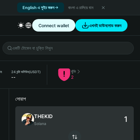
English এ সুইচ করুন
বাংলা এ চালিয়ে যান
Connect wallet
এখনই ডাউনলোড করুন
ঝুঁকি
উম
24 ঘন্টা ভলিউম
(USDT)
--
2
সোয়াপ
THEKID
Solana