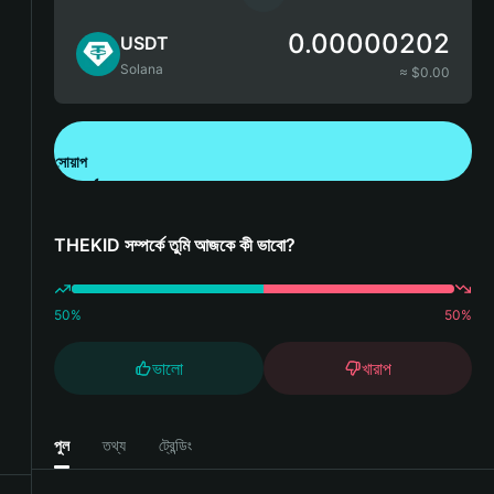
0.00000202
USDT
Solana
≈ $
0.00
সোয়াপ
Bitget Wallet ডাউনলোড করুন
THEKID সম্পর্কে তুমি আজকে কী ভাবো?
50
%
50
%
ভালো
খারাপ
পুল
তথ্য
ট্রেন্ডিং