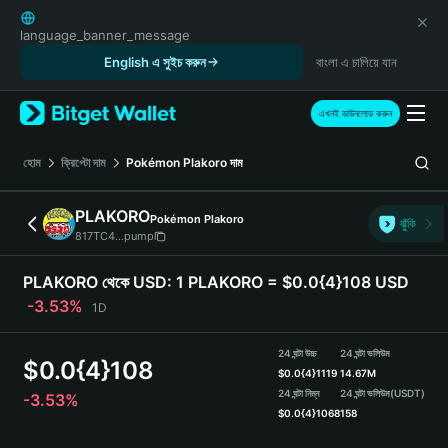
English
日本語
language_banner_message
Tiếng Việt
English এ সুইচ করুন
বাংলা এ চালিয়ে যান
Русский
Español (Latinoamérica)
এখনই ডাউনলোড করুন
Türkçe
Italiano
হোম
ক্রিপ্টো দাম
Pokémon Plakoro
দাম
Français
Deutsch
PLAKORO
Pokémon Plakoro
ঝুঁকি
简体中文
817TC4...pump
繁體中文
Português (Portugal)
PLAKORO থেকে USD:
1 PLAKORO = $0.0{4}108 USD
Bahasa Indonesia
-3.53%
1D
ภาษาไทย
हिन्दी
24 ঘন্টা উচ্চ
24 ঘন্টা ভলিউম
$
0.0{4}108
বাংলা
$
0.0{4}1119
14.67M
Español
24 ঘন্টা নিম্ন
24 ঘন্টা ভলিউম
(USDT)
-3.53%
$
0.0{4}1068
158
Português (Brasil)
Español (Argentina)
PLAKORO Price Chart