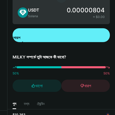
0.00000804
USDT
Solana
≈ $
0.00
সোয়াপ
Bitget Wallet ডাউনলোড করুন
MILKY সম্পর্কে তুমি আজকে কী ভাবো?
50
%
50
%
ভালো
খারাপ
পুল
তথ্য
ট্রেন্ডিং
$10,363