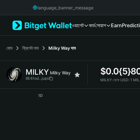
English
language_banner_message
日本語
Tiếng Việt
ওয়ালেট
কার্ড
সোয়াপ
Earn
Predict
Русский
Español (Latinoamérica)
Türkçe
Italiano
হোম
ক্রিপ্টো দাম
Milky Way
দাম
Français
Deutsch
$
0.0{5}8
MILKY
简体中文
Milky Way
繁體中文
8E4hsd...jups
MILKY থেকে USD:
1 MI
Português (Portugal)
MILKY Price Chart
Bahasa Indonesia
1D
ภาษาไทย
हिन्दी
বাংলা
Español
Português (Brasil)
Español (Argentina)