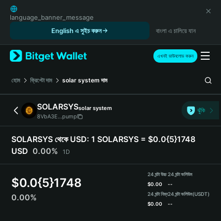
English
日本語
language_banner_message
Tiếng Việt
English এ সুইচ করুন
বাংলা এ চালিয়ে যান
Русский
Español (Latinoamérica)
এখনই ডাউনলোড করুন
Türkçe
Italiano
হোম
ক্রিপ্টো দাম
solar system
দাম
Français
Deutsch
SOLARSYS
solar system
ঝুঁকি
简体中文
8VbA3E...pump
繁體中文
Português (Portugal)
SOLARSYS থেকে USD:
1 SOLARSYS = $0.0{5}1748
Bahasa Indonesia
USD
0.00%
1D
ภาษาไทย
हिन्दी
24 ঘন্টা উচ্চ
24 ঘন্টা ভলিউম
$
0.0{5}1748
বাংলা
$
0.00
--
Español
24 ঘন্টা নিম্ন
24 ঘন্টা ভলিউম
(USDT)
0.00%
$
0.00
--
Português (Brasil)
Español (Argentina)
SOLARSYS Price Chart