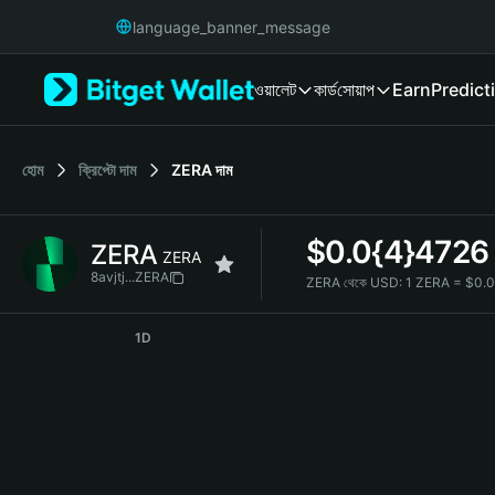
English
language_banner_message
日本語
Tiếng Việt
ওয়ালেট
কার্ড
সোয়াপ
Earn
Predict
Русский
Español (Latinoamérica)
Türkçe
Italiano
হোম
ক্রিপ্টো দাম
ZERA
দাম
Français
Deutsch
$
0.0{4}4726
ZERA
简体中文
ZERA
繁體中文
8avjtj...ZERA
ZERA থেকে USD:
1 ZERA = $0.
Português (Portugal)
ZERA Price Chart
Bahasa Indonesia
1D
ภาษาไทย
हिन्दी
বাংলা
Español
Português (Brasil)
Español (Argentina)