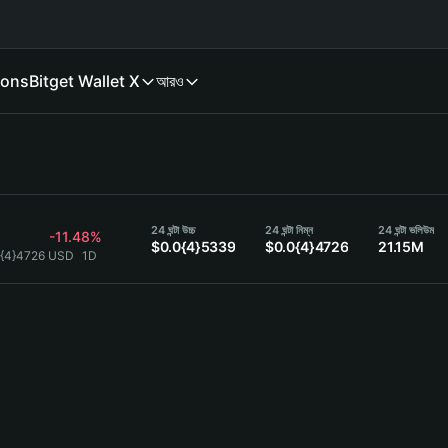
ions
Bitget Wallet X
আরও
24 ঘন্টা উচ্চ
24 ঘন্টা নিম্ন
24 ঘন্টা ভলিউম
-11.48%
$0.0{4}5339
$0.0{4}4726
21.15M
0{4}4726 USD
1D