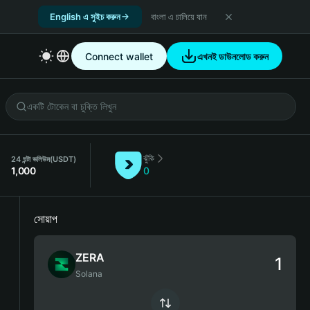
English এ সুইচ করুন
বাংলা এ চালিয়ে যান
Connect wallet
এখনই ডাউনলোড করুন
ঝুঁকি
24 ঘন্টা ভলিউম
(USDT)
1,000
0
সোয়াপ
ZERA
Solana