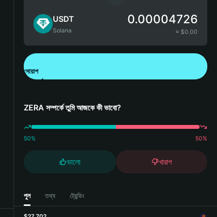
0.00004726
USDT
Solana
≈ $
0.00
সোয়াপ
Bitget Wallet ডাউনলোড করুন
ZERA সম্পর্কে তুমি আজকে কী ভাবো?
50
%
50
%
ভালো
খারাপ
পুল
তথ্য
ট্রেন্ডিং
$27,702