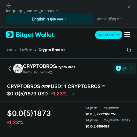
English
日本語
language_banner_message
Tiếng Việt
English এ সুইচ করুন
বাংলা এ চালিয়ে যান
Русский
Español (Latinoamérica)
এখনই ডাউনলোড করুন
Türkçe
Italiano
হোম
ক্রিপ্টো দাম
Crypto Bros
দাম
Français
Deutsch
CRYPTOBROS
Crypto Bros
ঝুঁকি
简体中文
8m2PDh...pump
繁體中文
Português (Portugal)
CRYPTOBROS থেকে USD:
1 CRYPTOBROS =
Bahasa Indonesia
$0.0{5}1873 USD
-1.23%
1D
ภาษาไทย
हिन्दी
24 ঘন্টা উচ্চ
24 ঘন্টা ভলিউম
$
0.0{5}1873
বাংলা
$
0.0{5}2227
306.2M
Español
24 ঘন্টা নিম্ন
24 ঘন্টা ভলিউম
(USDT)
-1.23%
$
0.0{5}1599
581
Português (Brasil)
Español (Argentina)
CRYPTOBROS Price Chart