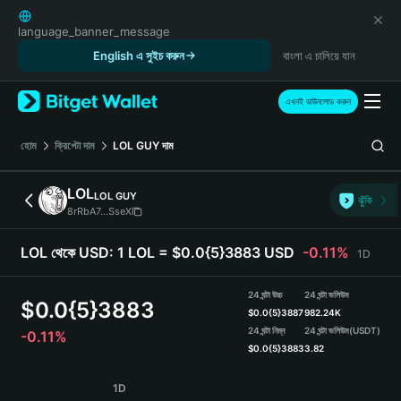
English
日本語
language_banner_message
Tiếng Việt
English এ সুইচ করুন
বাংলা এ চালিয়ে যান
Русский
Español (Latinoamérica)
এখনই ডাউনলোড করুন
Türkçe
Italiano
হোম
ক্রিপ্টো দাম
LOL GUY
দাম
Français
Deutsch
LOL
LOL GUY
ঝুঁকি
简体中文
8rRbA7...SseX
繁體中文
Português (Portugal)
LOL থেকে USD:
1 LOL = $0.0{5}3883 USD
-0.11%
1D
Bahasa Indonesia
ภาษาไทย
24 ঘন্টা উচ্চ
24 ঘন্টা ভলিউম
$
0.0{5}3883
हिन्दी
$
0.0{5}3887
982.24K
বাংলা
24 ঘন্টা নিম্ন
24 ঘন্টা ভলিউম
(USDT)
-0.11%
$
0.0{5}3883
3.82
Español
Português (Brasil)
LOL Price Chart
1D
Español (Argentina)