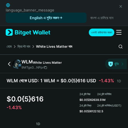
English
日本語
language_banner_message
Tiếng Việt
English এ সুইচ করুন
বাংলা এ চালিয়ে যান
Русский
Español (Latinoamérica)
এখনই ডাউনলোড করুন
Türkçe
Italiano
হোম
ক্রিপ্টো দাম
White Lives Matter
দাম
Français
Deutsch
WLM
White Lives Matter
ঝুঁকি
简体中文
9MTge3...NPpr
繁體中文
Português (Portugal)
WLM থেকে USD:
1 WLM = $0.0{5}616 USD
-1.43%
1D
Bahasa Indonesia
ภาษาไทย
24 ঘন্টা উচ্চ
24 ঘন্টা ভলিউম
$
0.0{5}616
हिन्दी
$
0.0{5}6263
8.51M
বাংলা
24 ঘন্টা নিম্ন
24 ঘন্টা ভলিউম
(USDT)
-1.43%
$
0.0{5}6122
52.5
Español
Português (Brasil)
WLM Price Chart
1D
Español (Argentina)