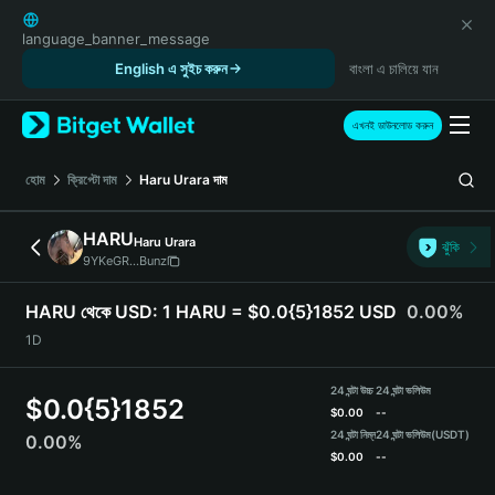
English
日本語
language_banner_message
Tiếng Việt
English এ সুইচ করুন
বাংলা এ চালিয়ে যান
Русский
Español (Latinoamérica)
এখনই ডাউনলোড করুন
Türkçe
Italiano
হোম
ক্রিপ্টো দাম
Haru Urara
দাম
Français
Deutsch
HARU
Haru Urara
ঝুঁকি
简体中文
9YKeGR...Bunz
繁體中文
Português (Portugal)
HARU থেকে USD:
1 HARU = $0.0{5}1852 USD
0.00%
Bahasa Indonesia
1D
ภาษาไทย
हिन्दी
24 ঘন্টা উচ্চ
24 ঘন্টা ভলিউম
$
0.0{5}1852
বাংলা
$
0.00
--
Español
24 ঘন্টা নিম্ন
24 ঘন্টা ভলিউম
(USDT)
0.00%
$
0.00
--
Português (Brasil)
Español (Argentina)
HARU Price Chart