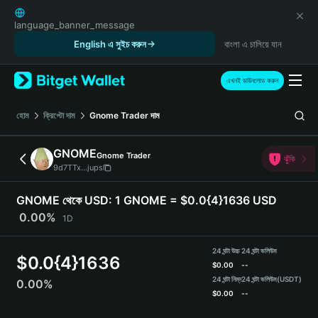
English
日本語
language_banner_message
Tiếng Việt
English এ সুইচ করুন
বাংলা এ চালিয়ে যান
Русский
Español (Latinoamérica)
এখনই ডাউনলোড করুন
Türkçe
Italiano
হোম
ক্রিপ্টো দাম
Gnome Trader
দাম
Français
Deutsch
GNOME
Gnome Trader
ঝুঁকি
简体中文
9d7TTx...jups
繁體中文
Português (Portugal)
GNOME থেকে USD:
1 GNOME = $0.0{4}1636 USD
Bahasa Indonesia
0.00%
1D
ภาษาไทย
हिन्दी
24 ঘন্টা উচ্চ
24 ঘন্টা ভলিউম
$
0.0{4}1636
বাংলা
$
0.00
--
Español
24 ঘন্টা নিম্ন
24 ঘন্টা ভলিউম
(USDT)
0.00%
$
0.00
--
Português (Brasil)
Español (Argentina)
GNOME Price Chart