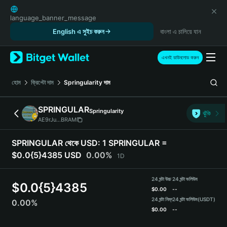
English
日本語
language_banner_message
Tiếng Việt
English এ সুইচ করুন
বাংলা এ চালিয়ে যান
Русский
Español (Latinoamérica)
এখনই ডাউনলোড করুন
Türkçe
Italiano
হোম
ক্রিপ্টো দাম
Springularity
দাম
Français
Deutsch
SPRINGULAR
Springularity
ঝুঁকি
简体中文
AE9rJu...BRAM
繁體中文
Português (Portugal)
SPRINGULAR থেকে USD:
1 SPRINGULAR =
Bahasa Indonesia
$0.0{5}4385 USD
0.00%
1D
ภาษาไทย
हिन्दी
24 ঘন্টা উচ্চ
24 ঘন্টা ভলিউম
$
0.0{5}4385
বাংলা
$
0.00
--
Español
24 ঘন্টা নিম্ন
24 ঘন্টা ভলিউম
(USDT)
0.00%
$
0.00
--
Português (Brasil)
Español (Argentina)
SPRINGULAR Price Chart