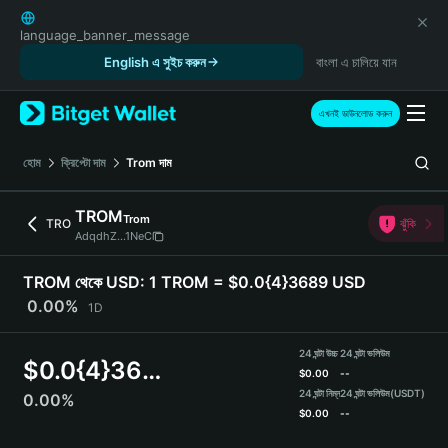
English
日本語
language_banner_message
Tiếng Việt
English এ সুইচ করুন
বাংলা এ চালিয়ে যান
Русский
Español (Latinoamérica)
এখনই ডাউনলোড করুন
Türkçe
Italiano
হোম
ক্রিপ্টো দাম
Trom
দাম
Français
Deutsch
TROM
Trom
TRO
ঝুঁকি
简体中文
AdqdhZ...1NeC
繁體中文
Português (Portugal)
TROM থেকে USD:
1 TROM = $0.0{4}3689 USD
Bahasa Indonesia
0.00%
1D
ภาษาไทย
हिन्दी
24 ঘন্টা উচ্চ
24 ঘন্টা ভলিউম
$
0.0{4}3689
বাংলা
$
0.00
--
Español
24 ঘন্টা নিম্ন
24 ঘন্টা ভলিউম
(USDT)
0.00%
$
0.00
--
Português (Brasil)
Español (Argentina)
TROM Price Chart