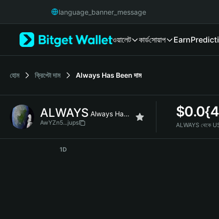
English
language_banner_message
日本語
Tiếng Việt
ওয়ালেট
কার্ড
সোয়াপ
Earn
Predict
Русский
Español (Latinoamérica)
Türkçe
Italiano
হোম
ক্রিপ্টো দাম
Always Has Been
দাম
Français
Deutsch
$
0.0{
ALWAYS
简体中文
Always Has Been
繁體中文
AwYZn5...jups
ALWAYS থেকে U
Português (Portugal)
ALWAYS Price Chart
Bahasa Indonesia
1D
ภาษาไทย
हिन्दी
বাংলা
Español
Português (Brasil)
Español (Argentina)