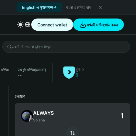
English এ সুইচ করুন
বাংলা এ চালিয়ে যান
Connect wallet
এখনই ডাউনলোড করুন
ঝুঁকি
া ভলিউম
24 ঘন্টা ভলিউম
(USDT)
--
0
সোয়াপ
ALWAYS
Solana