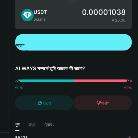
0.00001038
USDT
Solana
≈ $
0.00
সোয়াপ
Bitget Wallet ডাউনলোড করুন
ALWAYS সম্পর্কে তুমি আজকে কী ভাবো?
50
%
50
%
ভালো
খারাপ
পুল
তথ্য
ট্রেন্ডিং
$9,133