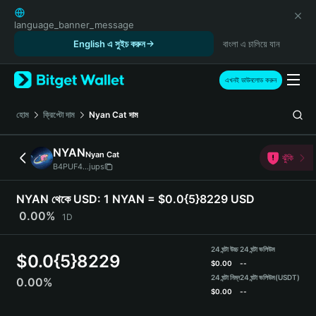
English
日本語
language_banner_message
Tiếng Việt
English এ সুইচ করুন
বাংলা এ চালিয়ে যান
Русский
Español (Latinoamérica)
এখনই ডাউনলোড করুন
Türkçe
Italiano
হোম
ক্রিপ্টো দাম
Nyan Cat
দাম
Français
Deutsch
NYAN
Nyan Cat
ঝুঁকি
简体中文
B4PUF4...jups
繁體中文
Português (Portugal)
NYAN থেকে USD:
1 NYAN = $0.0{5}8229 USD
Bahasa Indonesia
0.00%
1D
ภาษาไทย
हिन्दी
24 ঘন্টা উচ্চ
24 ঘন্টা ভলিউম
$
0.0{5}8229
বাংলা
$
0.00
--
Español
24 ঘন্টা নিম্ন
24 ঘন্টা ভলিউম
(USDT)
0.00%
$
0.00
--
Português (Brasil)
Español (Argentina)
NYAN Price Chart