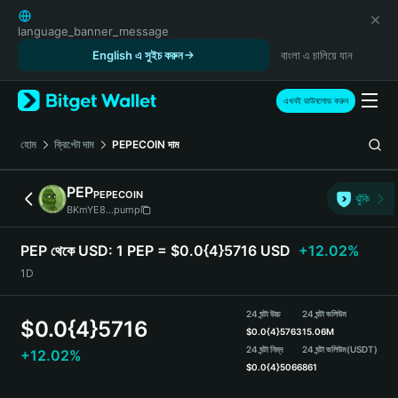
English
日本語
language_banner_message
Tiếng Việt
English এ সুইচ করুন
বাংলা এ চালিয়ে যান
Русский
Español (Latinoamérica)
এখনই ডাউনলোড করুন
Türkçe
Italiano
হোম
ক্রিপ্টো দাম
PEPECOIN
দাম
Français
Deutsch
PEP
PEPECOIN
ঝুঁকি
简体中文
BKmYE8...pump
繁體中文
Português (Portugal)
PEP থেকে USD:
1 PEP = $0.0{4}5716 USD
+12.02%
Bahasa Indonesia
1D
ภาษาไทย
हिन्दी
24 ঘন্টা উচ্চ
24 ঘন্টা ভলিউম
$
0.0{4}5716
বাংলা
$
0.0{4}5763
15.06M
Español
24 ঘন্টা নিম্ন
24 ঘন্টা ভলিউম
(USDT)
+12.02%
$
0.0{4}5066
861
Português (Brasil)
Español (Argentina)
PEP Price Chart