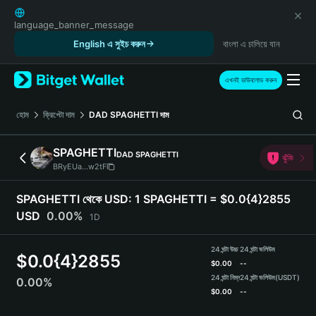
English
日本語
language_banner_message
Tiếng Việt
English এ সুইচ করুন
বাংলা এ চালিয়ে যান
Русский
Español (Latinoamérica)
এখনই ডাউনলোড করুন
Türkçe
Italiano
হোম
ক্রিপ্টো দাম
DAD SPAGHETTI
দাম
Français
Deutsch
SPAGHETTI
DAD SPAGHETTI
ঝুঁকি
简体中文
BRyEUa...w2tF
繁體中文
Português (Portugal)
SPAGHETTI থেকে USD:
1 SPAGHETTI = $0.0{4}2855
Bahasa Indonesia
USD
0.00%
1D
ภาษาไทย
हिन्दी
24 ঘন্টা উচ্চ
24 ঘন্টা ভলিউম
$
0.0{4}2855
বাংলা
$
0.00
--
Español
24 ঘন্টা নিম্ন
24 ঘন্টা ভলিউম
(USDT)
0.00%
$
0.00
--
Português (Brasil)
Español (Argentina)
SPAGHETTI Price Chart