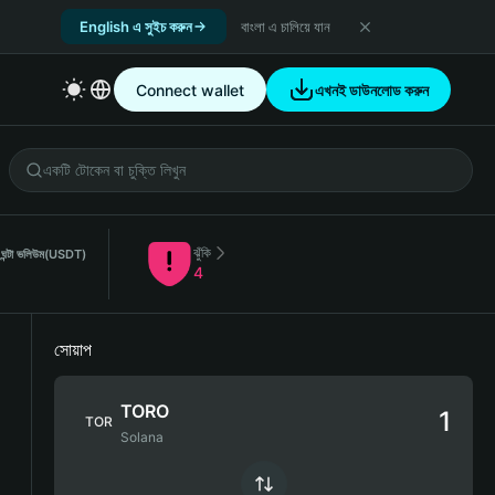
English এ সুইচ করুন
বাংলা এ চালিয়ে যান
Connect wallet
এখনই ডাউনলোড করুন
ঝুঁকি
ন্টা ভলিউম
(USDT)
4
সোয়াপ
TORO
TOR
Solana