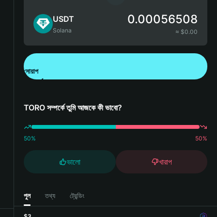
0.00056508
USDT
Solana
≈ $
0.00
সোয়াপ
Bitget Wallet ডাউনলোড করুন
TORO সম্পর্কে তুমি আজকে কী ভাবো?
50
%
50
%
ভালো
খারাপ
পুল
তথ্য
ট্রেন্ডিং
$3