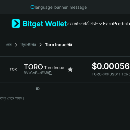
English
language_banner_message
日本語
Tiếng Việt
ওয়ালেট
কার্ড
সোয়াপ
Earn
Predict
Русский
Español (Latinoamérica)
Türkçe
Italiano
হোম
ক্রিপ্টো দাম
Toro Inoue
দাম
Français
Deutsch
$
0.00056
TORO
简体中文
Toro Inoue
TOR
繁體中文
BVxGAE...dFAB
TORO থেকে USD:
1 TOR
Português (Portugal)
TORO Price Chart
Bahasa Indonesia
1D
ภาษาไทย
তথ্য পেতে অক্ষম।
हिन्दी
বাংলা
Español
Português (Brasil)
Español (Argentina)