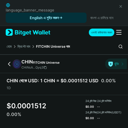
English
日本語
language_banner_message
Tiếng Việt
English এ সুইচ করুন
বাংলা এ চালিয়ে যান
Русский
Español (Latinoamérica)
এখনই ডাউনলোড করুন
Türkçe
Italiano
হোম
ক্রিপ্টো দাম
FITCHIN Universe
দাম
Français
Deutsch
CHIN
FITCHIN Universe
ঝুঁকি
简体中文
CHiNsA...Qyq3
繁體中文
Português (Portugal)
CHIN থেকে USD:
1 CHIN = $0.0001512 USD
0.00%
Bahasa Indonesia
1D
ภาษาไทย
हिन्दी
24 ঘন্টা উচ্চ
24 ঘন্টা ভলিউম
$
0.0001512
বাংলা
$
0.00
--
Español
24 ঘন্টা নিম্ন
24 ঘন্টা ভলিউম
(USDT)
0.00%
$
0.00
--
Português (Brasil)
Español (Argentina)
CHIN Price Chart