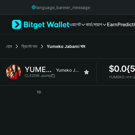
English
language_banner_message
日本語
Tiếng Việt
ওয়ালেট
কার্ড
সোয়াপ
Earn
Predict
Русский
Español (Latinoamérica)
Türkçe
Italiano
হোম
ক্রিপ্টো দাম
Yumeko Jabami
দাম
Français
Deutsch
$
0.0{
YUMEKO
简体中文
Yumeko Jabami
繁體中文
CLE25W...pump
YUMEKO থেকে 
Português (Portugal)
YUMEKO Price Chart
Bahasa Indonesia
1D
ภาษาไทย
हिन्दी
বাংলা
Español
Português (Brasil)
Español (Argentina)