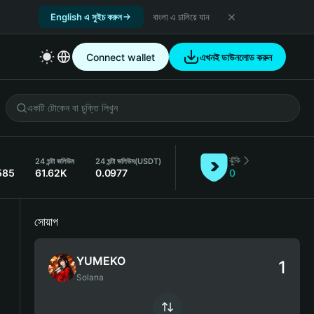
English এ সুইচ করুন
বাংলা এ চালিয়ে যান
Connect wallet
এখনই ডাউনলোড করুন
ঝুঁকি
24 ঘন্টা ভলিউম
24 ঘন্টা ভলিউম
(USDT)
585
61.62K
0.0977
0
সোয়াপ
YUMEKO
Solana