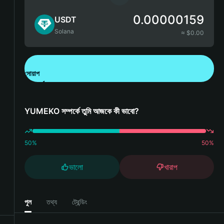
0.00000159
USDT
Solana
≈ $
0.00
সোয়াপ
Bitget Wallet ডাউনলোড করুন
YUMEKO সম্পর্কে তুমি আজকে কী ভাবো?
50
%
50
%
ভালো
খারাপ
পুল
তথ্য
ট্রেন্ডিং