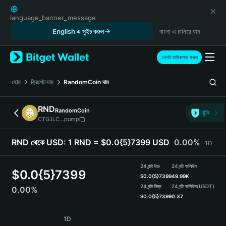
English
日本語
language_banner_message
Tiếng Việt
English এ সুইচ করুন
বাংলা এ চালিয়ে যান
Русский
Español (Latinoamérica)
এখনই ডাউনলোড করুন
Türkçe
Italiano
হোম
ক্রিপ্টো দাম
RandomCoin
দাম
Français
Deutsch
RND
RandomCoin
ঝুঁকি
简体中文
CTGJLC...pump
繁體中文
Português (Portugal)
RND থেকে USD:
1 RND = $0.0{5}7399 USD
0.00%
1D
Bahasa Indonesia
ภาษาไทย
24 ঘন্টা উচ্চ
24 ঘন্টা ভলিউম
$
0.0{5}7399
हिन्दी
$
0.0{5}7399
49.99K
বাংলা
24 ঘন্টা নিম্ন
24 ঘন্টা ভলিউম
(USDT)
0.00%
$
0.0{5}7399
0.37
Español
Português (Brasil)
RND Price Chart
1D
Español (Argentina)