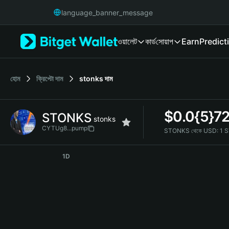
English
language_banner_message
日本語
Tiếng Việt
ওয়ালেট
কার্ড
সোয়াপ
Earn
Predict
Русский
Español (Latinoamérica)
Türkçe
Italiano
হোম
ক্রিপ্টো দাম
stonks
দাম
Français
Deutsch
$
0.0{5}7
STONKS
简体中文
stonks
繁體中文
CYTUg8...pump
STONKS থেকে USD:
1 
Português (Portugal)
STONKS Price Chart
Bahasa Indonesia
1D
ภาษาไทย
हिन्दी
বাংলা
Español
Português (Brasil)
Español (Argentina)