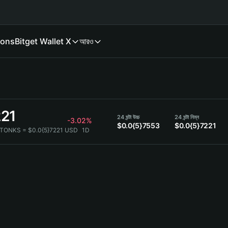
ions
Bitget Wallet X
আরও
221
24 ঘন্টা উচ্চ
24 ঘন্টা নিম্ন
-3.02%
$0.0{5}7553
$0.0{5}7221
STONKS = $0.0{5}7221 USD
1D