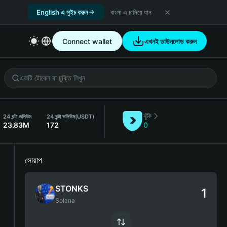
English এ সুইচ করুন
বাংলা এ চালিয়ে যান
Connect wallet
এখনই ডাউনলোড করুন
ঝুঁকি
24 ঘন্টা ভলিউম
24 ঘন্টা ভলিউম
(USDT)
23.83M
172
0
সোয়াপ
STONKS
Solana