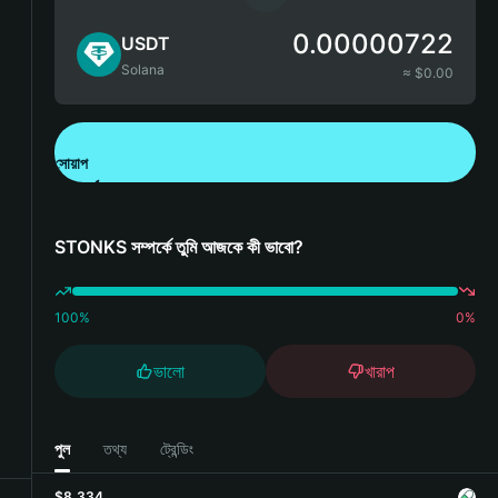
0.00000722
USDT
Solana
≈ $
0.00
সোয়াপ
Bitget Wallet ডাউনলোড করুন
STONKS সম্পর্কে তুমি আজকে কী ভাবো?
100
%
0
%
ভালো
খারাপ
পুল
তথ্য
ট্রেন্ডিং
$8,334